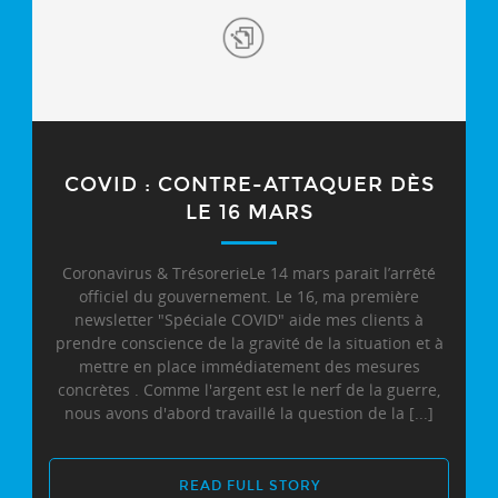
COVID : CONTRE-ATTAQUER DÈS
LE 16 MARS
Coronavirus & TrésorerieLe 14 mars parait l’arrêté
officiel du gouvernement. Le 16, ma première
newsletter "Spéciale COVID" aide mes clients à
prendre conscience de la gravité de la situation et à
mettre en place immédiatement des mesures
concrètes . Comme l'argent est le nerf de la guerre,
nous avons d'abord travaillé la question de la [...]
READ FULL STORY