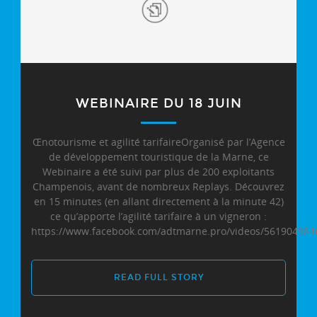
WEBINAIRE DU 18 JUIN
Œnotourisme et agilité tarifaireOrganisé par l’Agence
de développement touristique de la Marne, ce
Webinaire a été suivi par plus de 200 exploitants
Champenois, avant de nombreux Replays. Découvrez
en 15 minutes (en allant directement à la minute 42)
ce qu’apporte l’agilité tarifaire à un vigneron :
https://www.facebook.com/adtmarne.pro/videos/561904984
READ FULL STORY