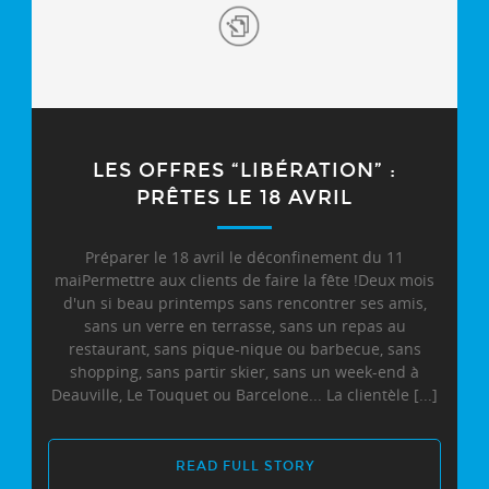
LES OFFRES “LIBÉRATION” :
PRÊTES LE 18 AVRIL
Préparer le 18 avril le déconfinement du 11
maiPermettre aux clients de faire la fête !Deux mois
d'un si beau printemps sans rencontrer ses amis,
sans un verre en terrasse, sans un repas au
restaurant, sans pique-nique ou barbecue, sans
shopping, sans partir skier, sans un week-end à
Deauville, Le Touquet ou Barcelone... La clientèle [...]
READ FULL STORY